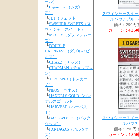
ール）
┗
Cigaronne（シガロー
ネ）
スウィシャースイー
┗
JET（ジェット）
ルパウチブルー
┗
SWISHER SWEETS（ス
価格：290円(
ウィシャースイート）
カートン：
4,35
┗
MOODS（ダヌマンムー
ズ）
┗
DOUBLE
HAPPINESS（ダブルハピ
ネス）
┗
CHAZZ（チャズ）
┗
CHAPMAN（チャップマ
ン）
┗
TOSCANO（トスカー
ノ）
┗
NEOS（ネオス）
┗
HANDELS GOLD（ハン
デルスゴールド）
┗
HARVEST（ハーベス
ト）
スウィシャースイー
┗
BACKWOODS（バック
ルパウチ
ウッズ）
価格：290円(
┗
PARTAGAS（パルタガ
カートン：
4,35
ス）