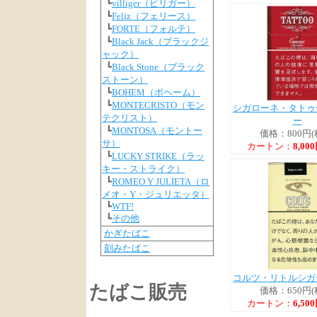
┗
villiger（ビリガー）
┗
Feliz（フェリース）
┗
FORTE（フォルテ）
┗
Black Jack（ブラックジ
ャック）
┗
Black Stone（ブラック
ストーン）
┗
BOHEM（ボヘーム）
┗
MONTECRISTO（モン
シガローネ・タトゥ
テクリスト）
ー
┗
MONTOSA（モントー
価格：800円(
サ）
カートン：
8,00
┗
LUCKY STRIKE（ラッ
キー・ストライク）
┗
ROMEO Y JULIETA（ロ
メオ・Y・ジュリエッタ）
┗
WTF!
┗
その他
かぎたばこ
刻みたばこ
コルツ・リトルシガ
たばこ販売
価格：650円(
カートン：
6,50