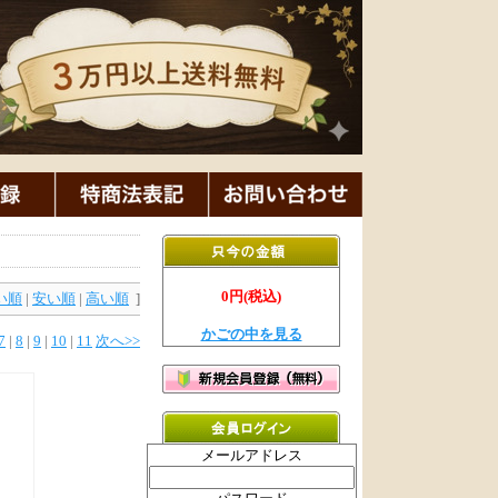
0円(税込)
い順
|
安い順
|
高い順
]
かごの中を見る
7
|
8
|
9
|
10
|
11
次へ>>
メールアドレス