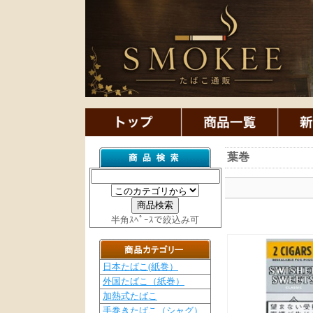
葉巻
半角ｽﾍﾟｰｽで絞込み可
日本たばこ(紙巻）
外国たばこ（紙巻）
加熱式たばこ
手巻きたばこ（シャグ）