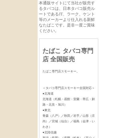
本通販サイトにて当社が販売す
るタバコは、日本タバコ販売ル
ートであるJT、ラーク、ケント
等のメーカーより仕入れる新鮮
なたばこです。是非一度ご賞味
ください。
たばこ タバコ専門
店 全国販売
たばこ専門店スモーキー。
＜タバコ専門店スモーキー全国対応＞
●北海道
北海道（札幌・函館・室蘭・帯広・釧
路・北見・旭川）
●東北
青森（八戸）／秋田／岩手／山形（庄
内）／宮城（仙台）／福島（会津・い
わき）
●北陸信越
新潟（長岡）／長野（松本）／富山／