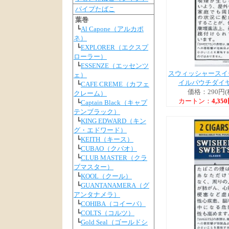
パイプたばこ
葉巻
┗
Al Capone（アルカポ
ネ）
┗
EXPLORER（エクスプ
ローラー）
┗
ESSENZE（エッセンツ
スウィッシャースイ
ェ）
イルパウチダイ
┗
CAFE CREME（カフェ
価格：290円(
クレーム）
カートン：
4,35
┗
Captain Black（キャプ
テンブラック）
┗
KING EDWARD（キン
グ・エドワード）
┗
KEITH（キース）
┗
CUBAO（クバオ）
┗
CLUB MASTER（クラ
ブマスター）
┗
KOOL（クール）
┗
GUANTANAMERA（グ
アンタナメラ）
┗
COHIBA（コイーバ）
┗
COLTS（コルツ）
┗
Gold Seal（ゴールドシ