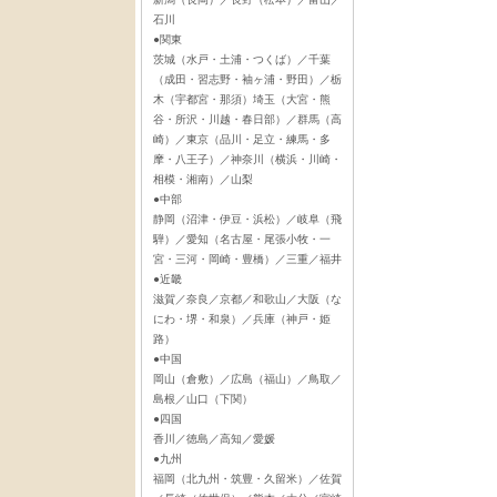
石川
●関東
茨城（水戸・土浦・つくば）／千葉
（成田・習志野・袖ヶ浦・野田）／栃
木（宇都宮・那須）埼玉（大宮・熊
谷・所沢・川越・春日部）／群馬（高
崎）／東京（品川・足立・練馬・多
摩・八王子）／神奈川（横浜・川崎・
相模・湘南）／山梨
●中部
静岡（沼津・伊豆・浜松）／岐阜（飛
騨）／愛知（名古屋・尾張小牧・一
宮・三河・岡崎・豊橋）／三重／福井
●近畿
滋賀／奈良／京都／和歌山／大阪（な
にわ・堺・和泉）／兵庫（神戸・姫
路）
●中国
岡山（倉敷）／広島（福山）／鳥取／
島根／山口（下関）
●四国
香川／徳島／高知／愛媛
●九州
福岡（北九州・筑豊・久留米）／佐賀