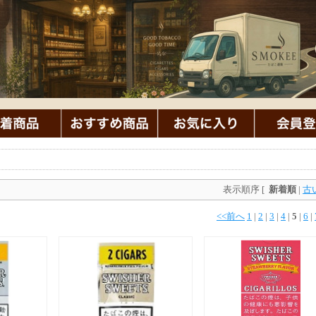
表示順序 [
新着順
|
古
<<前へ
1
|
2
|
3
|
4
|
5
|
6
|