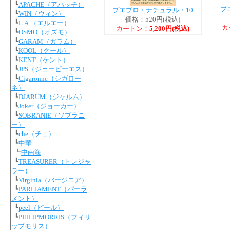
┗
APACHE（アパッチ）
プ
プエブロ・ナチュラル・10
┗
WIN（ウィン）
価格：520円(税込)
┗
L.A.（エルエー）
カ
カートン：
5,200円(税込)
┗
OSMO（オズモ）
┗
GARAM（ガラム）
┗
KOOL（クール）
┗
KENT（ケント）
┗
JPS（ジェーピーエス）
┗
Cigaronne（シガロー
ネ）
┗
DJARUM（ジャルム）
┗
Joker（ジョーカー）
┗
SOBRANIE（ソブラニ
ー）
┗
che（チェ）
┗
中華
┗
中南海
┗
TREASURER（トレジャ
ラー）
┗
Virginia（バージニア）
┗
PARLIAMENT（パーラ
メント）
┗
peel（ピール）
┗
PHILIPMORRIS（フィリ
ップモリス）