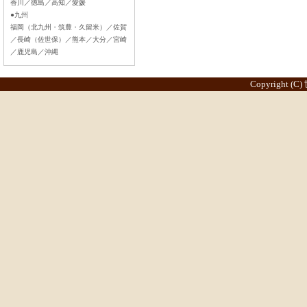
香川／徳島／高知／愛媛
●九州
福岡（北九州・筑豊・久留米）／佐賀
／長崎（佐世保）／熊本／大分／宮崎
／鹿児島／沖縄
Copyright (