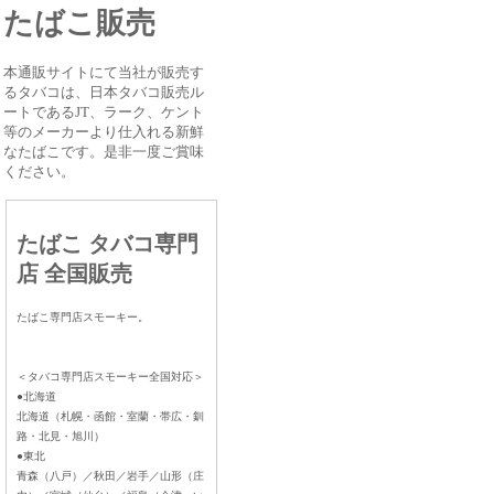
たばこ販売
本通販サイトにて当社が販売す
るタバコは、日本タバコ販売ル
ートであるJT、ラーク、ケント
等のメーカーより仕入れる新鮮
なたばこです。是非一度ご賞味
ください。
たばこ タバコ専門
店 全国販売
たばこ専門店スモーキー。
＜タバコ専門店スモーキー全国対応＞
●北海道
北海道（札幌・函館・室蘭・帯広・釧
路・北見・旭川）
●東北
青森（八戸）／秋田／岩手／山形（庄