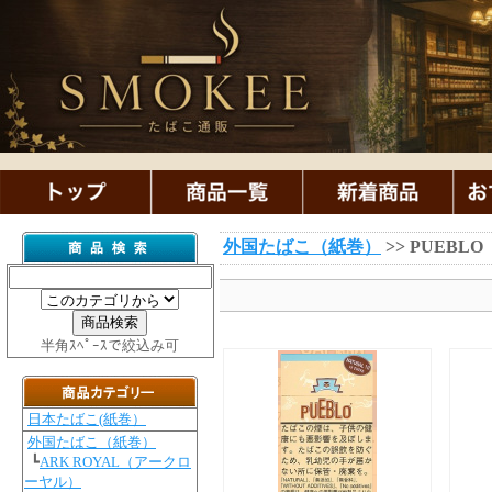
外国たばこ（紙巻）
>> PUEB
半角ｽﾍﾟｰｽで絞込み可
日本たばこ(紙巻）
外国たばこ（紙巻）
┗
ARK ROYAL（アークロ
ーヤル）