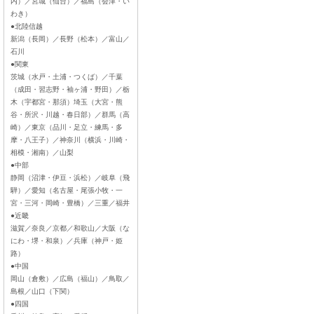
内）／宮城（仙台）／福島（会津・い
わき）
●北陸信越
新潟（長岡）／長野（松本）／富山／
石川
●関東
茨城（水戸・土浦・つくば）／千葉
（成田・習志野・袖ヶ浦・野田）／栃
木（宇都宮・那須）埼玉（大宮・熊
谷・所沢・川越・春日部）／群馬（高
崎）／東京（品川・足立・練馬・多
摩・八王子）／神奈川（横浜・川崎・
相模・湘南）／山梨
●中部
静岡（沼津・伊豆・浜松）／岐阜（飛
騨）／愛知（名古屋・尾張小牧・一
宮・三河・岡崎・豊橋）／三重／福井
●近畿
滋賀／奈良／京都／和歌山／大阪（な
にわ・堺・和泉）／兵庫（神戸・姫
路）
●中国
岡山（倉敷）／広島（福山）／鳥取／
島根／山口（下関）
●四国