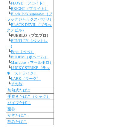
┗
FLOYD（フロイド）
┗
BRIGHT（ブライト）
┗
Black Jack supasawa（ブ
ラックジャックスパサワ）
┗
BLACK DEVIL（ブラッ
クデビル）
┗
PUEBLO（プエブロ）
┗
BENTLEY（ベントレ
ー）
┗
Pepe（ぺぺ）
┗
BOHEM（ボヘーム）
┗
Marlboro（マールボロ）
┗
LUCKY STRIKE（ラッ
キーストライク）
┗
LARK（ラーク）
┗
その他
加熱式たばこ
手巻きたばこ（シャグ）
パイプたばこ
葉巻
かぎたばこ
刻みたばこ