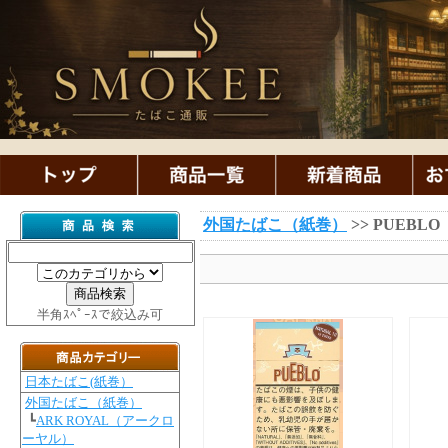
外国たばこ（紙巻）
>> PUEB
半角ｽﾍﾟｰｽで絞込み可
日本たばこ(紙巻）
外国たばこ（紙巻）
┗
ARK ROYAL（アークロ
ーヤル）