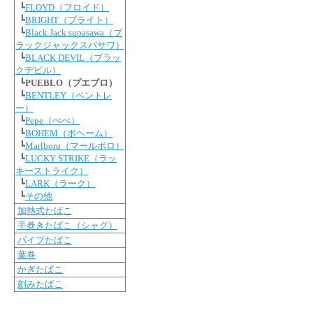
┗
FLOYD（フロイド）
┗
BRIGHT（ブライト）
┗
Black Jack supasawa（ブ
ラックジャックスパサワ）
┗
BLACK DEVIL（ブラッ
クデビル）
┗
PUEBLO（プエブロ）
┗
BENTLEY（ベントレ
ー）
┗
Pepe（ぺぺ）
┗
BOHEM（ボヘーム）
┗
Marlboro（マールボロ）
┗
LUCKY STRIKE（ラッ
キーストライク）
┗
LARK（ラーク）
┗
その他
加熱式たばこ
手巻きたばこ（シャグ）
パイプたばこ
葉巻
かぎたばこ
刻みたばこ