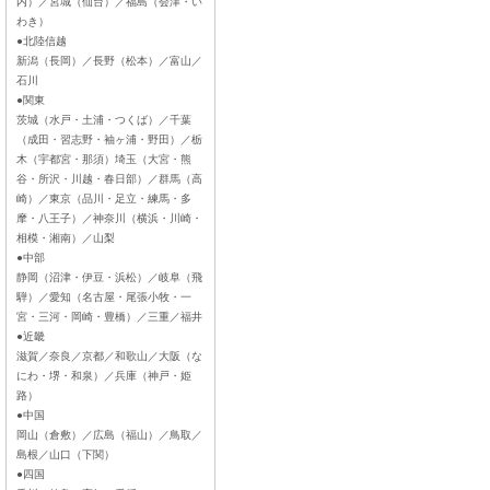
内）／宮城（仙台）／福島（会津・い
わき）
●北陸信越
新潟（長岡）／長野（松本）／富山／
石川
●関東
茨城（水戸・土浦・つくば）／千葉
（成田・習志野・袖ヶ浦・野田）／栃
木（宇都宮・那須）埼玉（大宮・熊
谷・所沢・川越・春日部）／群馬（高
崎）／東京（品川・足立・練馬・多
摩・八王子）／神奈川（横浜・川崎・
相模・湘南）／山梨
●中部
静岡（沼津・伊豆・浜松）／岐阜（飛
騨）／愛知（名古屋・尾張小牧・一
宮・三河・岡崎・豊橋）／三重／福井
●近畿
滋賀／奈良／京都／和歌山／大阪（な
にわ・堺・和泉）／兵庫（神戸・姫
路）
●中国
岡山（倉敷）／広島（福山）／鳥取／
島根／山口（下関）
●四国