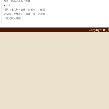
香川／徳島／高知／愛媛
●九州
福岡（北九州・筑豊・久留米）／佐賀
／長崎（佐世保）／熊本／大分／宮崎
／鹿児島／沖縄
Copyright (