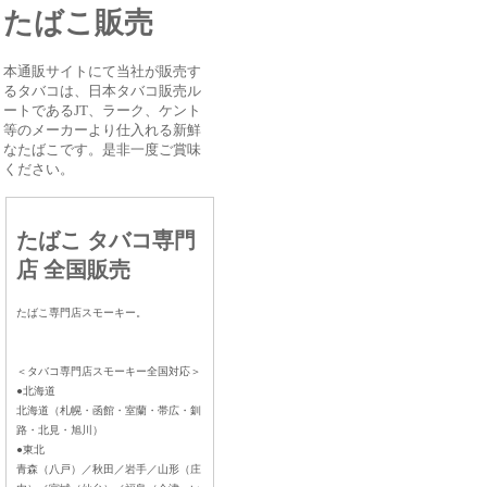
たばこ販売
本通販サイトにて当社が販売す
るタバコは、日本タバコ販売ル
ートであるJT、ラーク、ケント
等のメーカーより仕入れる新鮮
なたばこです。是非一度ご賞味
ください。
たばこ タバコ専門
店 全国販売
たばこ専門店スモーキー。
＜タバコ専門店スモーキー全国対応＞
●北海道
北海道（札幌・函館・室蘭・帯広・釧
路・北見・旭川）
●東北
青森（八戸）／秋田／岩手／山形（庄