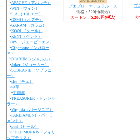
┗
APACHE（アパッチ）
プ
プエブロ・ナチュラル・10
┗
WIN（ウィン）
価格：520円(税込)
┗
L.A.（エルエー）
カ
カートン：
5,200円(税込)
┗
OSMO（オズモ）
┗
GARAM（ガラム）
┗
KOOL（クール）
┗
KENT（ケント）
┗
JPS（ジェーピーエス）
┗
Cigaronne（シガロー
ネ）
┗
DJARUM（ジャルム）
┗
Joker（ジョーカー）
┗
SOBRANIE（ソブラニ
ー）
┗
che（チェ）
┗
中華
┗
中南海
┗
TREASURER（トレジャ
ラー）
┗
Virginia（バージニア）
┗
PARLIAMENT（パーラ
メント）
┗
peel（ピール）
┗
PHILIPMORRIS（フィリ
ップモリス）