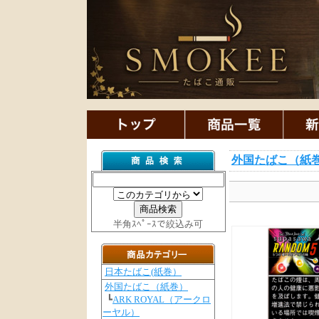
外国たばこ（紙
半角ｽﾍﾟｰｽで絞込み可
日本たばこ(紙巻）
外国たばこ（紙巻）
┗
ARK ROYAL（アークロ
ーヤル）