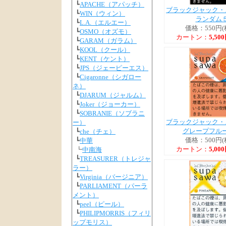
┗
APACHE（アパッチ）
ブラックジャック・
┗
WIN（ウィン）
ランダム
┗
L.A.（エルエー）
価格：550円(
┗
OSMO（オズモ）
カートン：
5,50
┗
GARAM（ガラム）
┗
KOOL（クール）
┗
KENT（ケント）
┗
JPS（ジェーピーエス）
┗
Cigaronne（シガロー
ネ）
┗
DJARUM（ジャルム）
┗
Joker（ジョーカー）
┗
SOBRANIE（ソブラニ
ブラックジャック・
ー）
グレープフル
┗
che（チェ）
価格：500円(
┗
中華
カートン：
5,00
┗
中南海
┗
TREASURER（トレジャ
ラー）
┗
Virginia（バージニア）
┗
PARLIAMENT（パーラ
メント）
┗
peel（ピール）
┗
PHILIPMORRIS（フィリ
ップモリス）