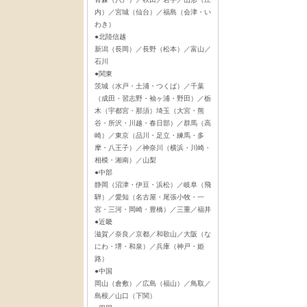
内）／宮城（仙台）／福島（会津・い
わき）
●北陸信越
新潟（長岡）／長野（松本）／富山／
石川
●関東
茨城（水戸・土浦・つくば）／千葉
（成田・習志野・袖ヶ浦・野田）／栃
木（宇都宮・那須）埼玉（大宮・熊
谷・所沢・川越・春日部）／群馬（高
崎）／東京（品川・足立・練馬・多
摩・八王子）／神奈川（横浜・川崎・
相模・湘南）／山梨
●中部
静岡（沼津・伊豆・浜松）／岐阜（飛
騨）／愛知（名古屋・尾張小牧・一
宮・三河・岡崎・豊橋）／三重／福井
●近畿
滋賀／奈良／京都／和歌山／大阪（な
にわ・堺・和泉）／兵庫（神戸・姫
路）
●中国
岡山（倉敷）／広島（福山）／鳥取／
島根／山口（下関）