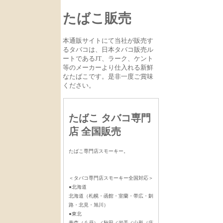
たばこ販売
本通販サイトにて当社が販売す
るタバコは、日本タバコ販売ル
ートであるJT、ラーク、ケント
等のメーカーより仕入れる新鮮
なたばこです。是非一度ご賞味
ください。
たばこ タバコ専門
店 全国販売
たばこ専門店スモーキー。
＜タバコ専門店スモーキー全国対応＞
●北海道
北海道（札幌・函館・室蘭・帯広・釧
路・北見・旭川）
●東北
青森（八戸）／秋田／岩手／山形（庄