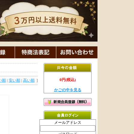
0円(税込)
い順
|
安い順
|
高い順
]
かごの中を見る
メールアドレス