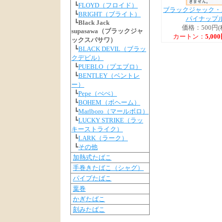
┗
FLOYD（フロイド）
ブラックジャック・
┗
BRIGHT（ブライト）
パイナップ
┗
Black Jack
価格：500円(
supasawa（ブラックジャ
カートン：
5,00
ックスパサワ）
┗
BLACK DEVIL（ブラッ
クデビル）
┗
PUEBLO（プエブロ）
┗
BENTLEY（ベントレ
ー）
┗
Pepe（ぺぺ）
┗
BOHEM（ボヘーム）
┗
Marlboro（マールボロ）
┗
LUCKY STRIKE（ラッ
キーストライク）
┗
LARK（ラーク）
┗
その他
加熱式たばこ
手巻きたばこ（シャグ）
パイプたばこ
葉巻
かぎたばこ
刻みたばこ