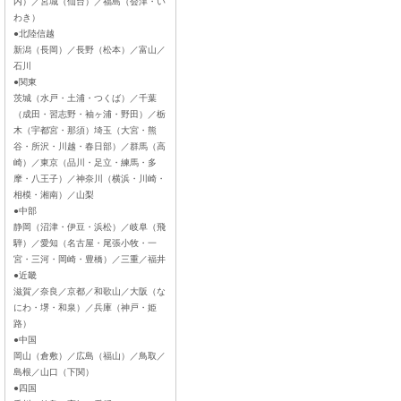
内）／宮城（仙台）／福島（会津・い
わき）
●北陸信越
新潟（長岡）／長野（松本）／富山／
石川
●関東
茨城（水戸・土浦・つくば）／千葉
（成田・習志野・袖ヶ浦・野田）／栃
木（宇都宮・那須）埼玉（大宮・熊
谷・所沢・川越・春日部）／群馬（高
崎）／東京（品川・足立・練馬・多
摩・八王子）／神奈川（横浜・川崎・
相模・湘南）／山梨
●中部
静岡（沼津・伊豆・浜松）／岐阜（飛
騨）／愛知（名古屋・尾張小牧・一
宮・三河・岡崎・豊橋）／三重／福井
●近畿
滋賀／奈良／京都／和歌山／大阪（な
にわ・堺・和泉）／兵庫（神戸・姫
路）
●中国
岡山（倉敷）／広島（福山）／鳥取／
島根／山口（下関）
●四国