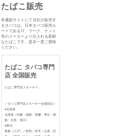
たばこ販売
本通販サイトにて当社が販売す
るタバコは、日本タバコ販売ル
ートであるJT、ラーク、ケント
等のメーカーより仕入れる新鮮
なたばこです。是非一度ご賞味
ください。
たばこ タバコ専門
店 全国販売
たばこ専門店スモーキー。
＜タバコ専門店スモーキー全国対応＞
●北海道
北海道（札幌・函館・室蘭・帯広・釧
路・北見・旭川）
●東北
青森（八戸）／秋田／岩手／山形（庄