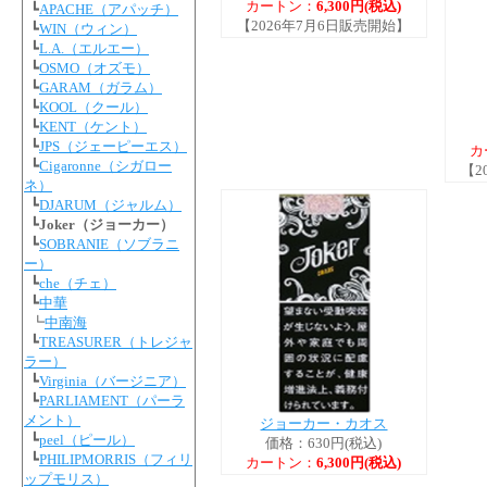
カートン：
6,300円(税込)
┗
APACHE（アパッチ）
【2026年7月6日販売開始】
┗
WIN（ウィン）
┗
L.A.（エルエー）
┗
OSMO（オズモ）
┗
GARAM（ガラム）
┗
KOOL（クール）
┗
KENT（ケント）
┗
JPS（ジェーピーエス）
カ
┗
Cigaronne（シガロー
【2
ネ）
┗
DJARUM（ジャルム）
┗
Joker（ジョーカー）
┗
SOBRANIE（ソブラニ
ー）
┗
che（チェ）
┗
中華
┗
中南海
┗
TREASURER（トレジャ
ラー）
┗
Virginia（バージニア）
┗
PARLIAMENT（パーラ
メント）
ジョーカー・カオス
┗
peel（ピール）
価格：630円(税込)
┗
PHILIPMORRIS（フィリ
カートン：
6,300円(税込)
ップモリス）