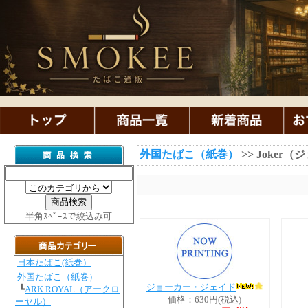
外国たばこ（紙巻）
>> Joker
半角ｽﾍﾟｰｽで絞込み可
日本たばこ(紙巻）
外国たばこ（紙巻）
ジョーカー・ジェイド
┗
ARK ROYAL（アークロ
価格：630円(税込)
ーヤル）