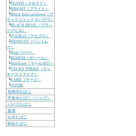
┗
FLOYD（フロイド）
┗
BRIGHT（ブライト）
┗
Black Jack supasawa（ブ
ラックジャックスパサワ）
┗
BLACK DEVIL（ブラッ
クデビル）
┗
PUEBLO（プエブロ）
┗
BENTLEY（ベントレ
ー）
┗
Pepe（ぺぺ）
┗
BOHEM（ボヘーム）
┗
Marlboro（マールボロ）
┗
LUCKY STRIKE（ラッ
キーストライク）
┗
LARK（ラーク）
┗
その他
加熱式たばこ
手巻きたばこ（シャグ）
パイプたばこ
葉巻
かぎたばこ
刻みたばこ