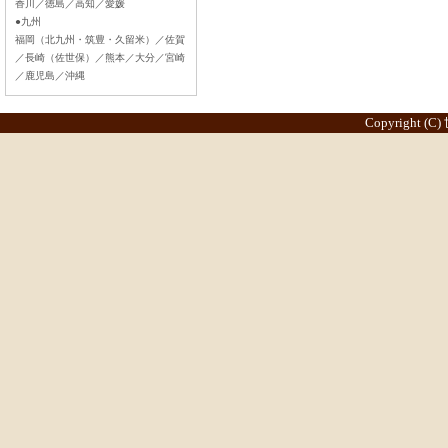
香川／徳島／高知／愛媛
●九州
福岡（北九州・筑豊・久留米）／佐賀
／長崎（佐世保）／熊本／大分／宮崎
／鹿児島／沖縄
Copyright (