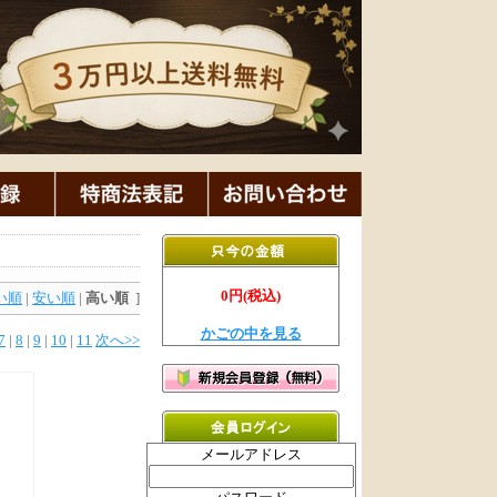
0円(税込)
い順
|
安い順
|
高い順
]
かごの中を見る
7
|
8
|
9
|
10
|
11
次へ>>
メールアドレス