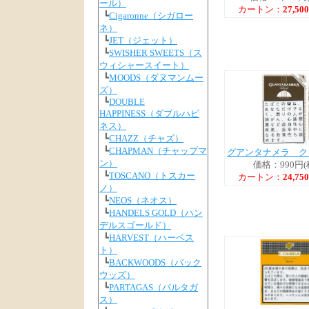
ール）
カートン：
27,5
┗
Cigaronne（シガロー
ネ）
┗
JET（ジェット）
┗
SWISHER SWEETS（ス
ウィシャースイート）
┗
MOODS（ダヌマンムー
ズ）
┗
DOUBLE
HAPPINESS（ダブルハピ
ネス）
┗
CHAZZ（チャズ）
┗
CHAPMAN（チャップマ
グアンタナメラ ク
ン）
価格：990円(
┗
TOSCANO（トスカー
カートン：
24,7
ノ）
┗
NEOS（ネオス）
┗
HANDELS GOLD（ハン
デルスゴールド）
┗
HARVEST（ハーベス
ト）
┗
BACKWOODS（バック
ウッズ）
┗
PARTAGAS（パルタガ
ス）