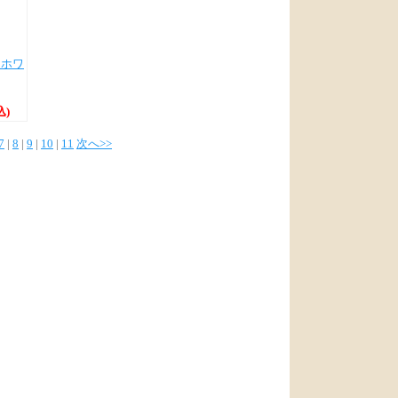
・ホワ
込)
7
|
8
|
9
|
10
|
11
次へ>>