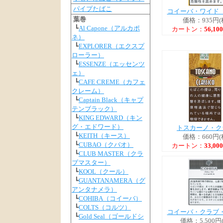
パイプたばこ
コイーバ・ワイド
葉巻
価格：935円(
┗
Al Capone（アルカポ
カートン：
56,1
ネ）
┗
EXPLORER（エクスプ
ローラー）
┗
ESSENZE（エッセンツ
ェ）
┗
CAFE CREME（カフェ
クレーム）
┗
Captain Black（キャプ
テンブラック）
┗
KING EDWARD（キン
グ・エドワード）
トスカーノ・ク
┗
KEITH（キース）
価格：660円(
┗
CUBAO（クバオ）
カートン：
33,0
┗
CLUB MASTER（クラ
ブマスター）
┗
KOOL（クール）
┗
GUANTANAMERA（グ
アンタナメラ）
┗
COHIBA（コイーバ）
┗
COLTS（コルツ）
コイーバ・クラブ
┗
Gold Seal（ゴールドシ
価格：5,500円