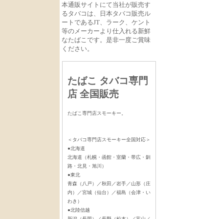
本通販サイトにて当社が販売す
るタバコは、日本タバコ販売ル
ートであるJT、ラーク、ケント
等のメーカーより仕入れる新鮮
なたばこです。是非一度ご賞味
ください。
たばこ タバコ専門
店 全国販売
たばこ専門店スモーキー。
＜タバコ専門店スモーキー全国対応＞
●北海道
北海道（札幌・函館・室蘭・帯広・釧
路・北見・旭川）
●東北
青森（八戸）／秋田／岩手／山形（庄
内）／宮城（仙台）／福島（会津・い
わき）
●北陸信越
新潟（長岡）／長野（松本）／富山／