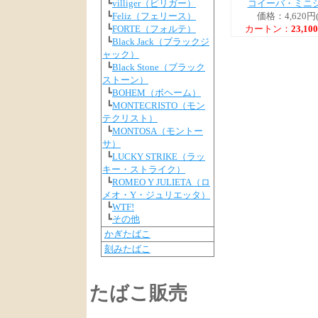
コイーバ・ミニ
┗
villiger（ビリガー）
価格：4,620円
┗
Feliz（フェリース）
カートン：
23,1
┗
FORTE（フォルテ）
┗
Black Jack（ブラックジ
ャック）
┗
Black Stone（ブラック
ストーン）
┗
BOHEM（ボヘーム）
┗
MONTECRISTO（モン
テクリスト）
┗
MONTOSA（モントー
サ）
┗
LUCKY STRIKE（ラッ
キー・ストライク）
┗
ROMEO Y JULIETA（ロ
メオ・Y・ジュリエッタ）
┗
WTF!
┗
その他
かぎたばこ
刻みたばこ
たばこ販売