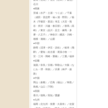
石川
●関東
茨城（水戸・土浦・つくば）／千葉
（成田・習志野・袖ヶ浦・野田）／栃
木（宇都宮・那須）埼玉（大宮・熊
谷・所沢・川越・春日部）／群馬（高
崎）／東京（品川・足立・練馬・多
摩・八王子）／神奈川（横浜・川崎・
相模・湘南）／山梨
●中部
静岡（沼津・伊豆・浜松）／岐阜（飛
騨）／愛知（名古屋・尾張小牧・一
宮・三河・岡崎・豊橋）／三重／福井
●近畿
滋賀／奈良／京都／和歌山／大阪（な
にわ・堺・和泉）／兵庫（神戸・姫
路）
●中国
岡山（倉敷）／広島（福山）／鳥取／
島根／山口（下関）
●四国
香川／徳島／高知／愛媛
●九州
福岡（北九州・筑豊・久留米）／佐賀