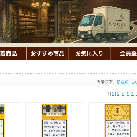
表示順序 [
新着順
|
古
1
|
2
|
3
|
4
|
5
|
6
|