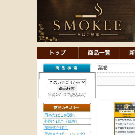
葉巻
半角ｽﾍﾟｰｽで絞込み可
日本たばこ(紙巻）
外国たばこ（紙巻）
加熱式たばこ
手巻きたばこ（シャグ）