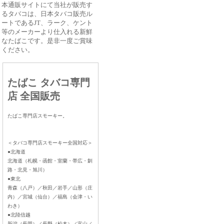
本通販サイトにて当社が販売す
るタバコは、日本タバコ販売ル
ートであるJT、ラーク、ケント
等のメーカーより仕入れる新鮮
なたばこです。是非一度ご賞味
ください。
たばこ タバコ専門
店 全国販売
たばこ専門店スモーキー。
＜タバコ専門店スモーキー全国対応＞
●北海道
北海道（札幌・函館・室蘭・帯広・釧
路・北見・旭川）
●東北
青森（八戸）／秋田／岩手／山形（庄
内）／宮城（仙台）／福島（会津・い
わき）
●北陸信越
新潟（長岡）／長野（松本）／富山／