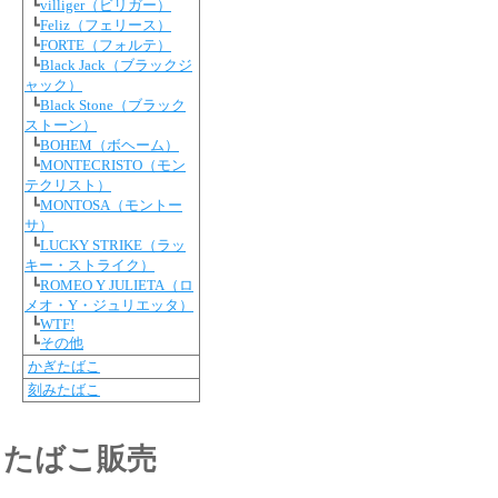
┗
villiger（ビリガー）
┗
Feliz（フェリース）
┗
FORTE（フォルテ）
┗
Black Jack（ブラックジ
ャック）
┗
Black Stone（ブラック
ストーン）
┗
BOHEM（ボヘーム）
┗
MONTECRISTO（モン
テクリスト）
┗
MONTOSA（モントー
サ）
┗
LUCKY STRIKE（ラッ
キー・ストライク）
┗
ROMEO Y JULIETA（ロ
メオ・Y・ジュリエッタ）
┗
WTF!
┗
その他
かぎたばこ
刻みたばこ
たばこ販売