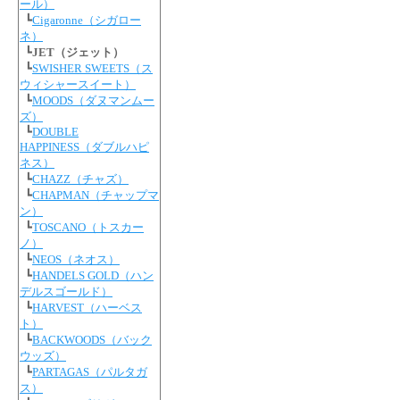
ール）
┗
Cigaronne（シガロー
ネ）
┗
JET（ジェット）
┗
SWISHER SWEETS（ス
ウィシャースイート）
┗
MOODS（ダヌマンムー
ズ）
┗
DOUBLE
HAPPINESS（ダブルハピ
ネス）
┗
CHAZZ（チャズ）
┗
CHAPMAN（チャップマ
ン）
┗
TOSCANO（トスカー
ノ）
┗
NEOS（ネオス）
┗
HANDELS GOLD（ハン
デルスゴールド）
┗
HARVEST（ハーベス
ト）
┗
BACKWOODS（バック
ウッズ）
┗
PARTAGAS（パルタガ
ス）