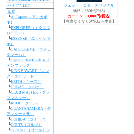
ジェット・１６・オリジナル
パイプたばこ
価格：380円(税込)
葉巻
カートン：
3,800円(税込)
┗
Al Capone（アルカポ
【在庫なくなり次第販売中止】
ネ）
┗
EXPLORER（エクスプ
ローラー）
┗
ESSENZE（エッセンツ
ェ）
┗
CAFE CREME（カフェ
クレーム）
┗
Captain Black（キャプ
テンブラック）
┗
KING EDWARD（キン
グ・エドワード）
┗
KEITH（キース）
┗
CUBAO（クバオ）
┗
CLUB MASTER（クラ
ブマスター）
┗
KOOL（クール）
┗
GUANTANAMERA（グ
アンタナメラ）
┗
COHIBA（コイーバ）
┗
COLTS（コルツ）
┗
Gold Seal（ゴールドシ