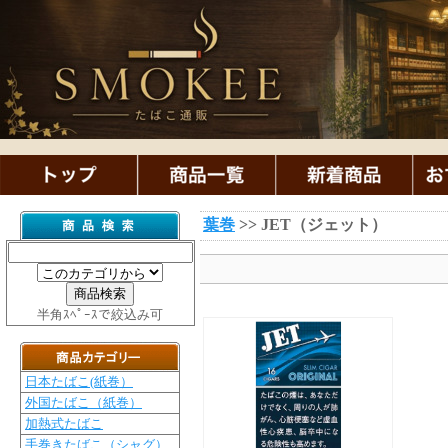
葉巻
>> JET（ジェット）
半角ｽﾍﾟｰｽで絞込み可
日本たばこ(紙巻）
外国たばこ（紙巻）
加熱式たばこ
手巻きたばこ（シャグ）