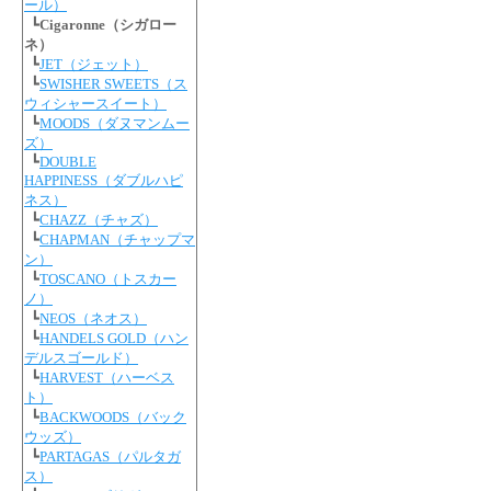
ール）
┗
Cigaronne（シガロー
ネ）
┗
JET（ジェット）
┗
SWISHER SWEETS（ス
ウィシャースイート）
┗
MOODS（ダヌマンムー
ズ）
┗
DOUBLE
HAPPINESS（ダブルハピ
ネス）
┗
CHAZZ（チャズ）
┗
CHAPMAN（チャップマ
ン）
┗
TOSCANO（トスカー
ノ）
┗
NEOS（ネオス）
┗
HANDELS GOLD（ハン
デルスゴールド）
┗
HARVEST（ハーベス
ト）
┗
BACKWOODS（バック
ウッズ）
┗
PARTAGAS（パルタガ
ス）