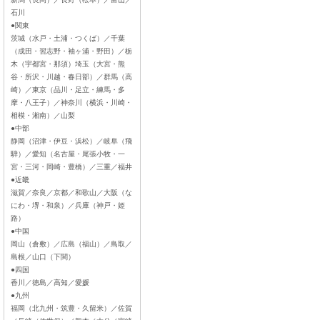
石川
●関東
茨城（水戸・土浦・つくば）／千葉
（成田・習志野・袖ヶ浦・野田）／栃
木（宇都宮・那須）埼玉（大宮・熊
谷・所沢・川越・春日部）／群馬（高
崎）／東京（品川・足立・練馬・多
摩・八王子）／神奈川（横浜・川崎・
相模・湘南）／山梨
●中部
静岡（沼津・伊豆・浜松）／岐阜（飛
騨）／愛知（名古屋・尾張小牧・一
宮・三河・岡崎・豊橋）／三重／福井
●近畿
滋賀／奈良／京都／和歌山／大阪（な
にわ・堺・和泉）／兵庫（神戸・姫
路）
●中国
岡山（倉敷）／広島（福山）／鳥取／
島根／山口（下関）
●四国
香川／徳島／高知／愛媛
●九州
福岡（北九州・筑豊・久留米）／佐賀