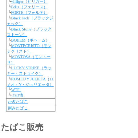
┗
villiger（ビリガー）
┗
Feliz（フェリース）
┗
FORTE（フォルテ）
┗
Black Jack（ブラックジ
ャック）
┗
Black Stone（ブラック
ストーン）
┗
BOHEM（ボヘーム）
┗
MONTECRISTO（モン
テクリスト）
┗
MONTOSA（モントー
サ）
┗
LUCKY STRIKE（ラッ
キー・ストライク）
┗
ROMEO Y JULIETA（ロ
メオ・Y・ジュリエッタ）
┗
WTF!
┗
その他
かぎたばこ
刻みたばこ
たばこ販売