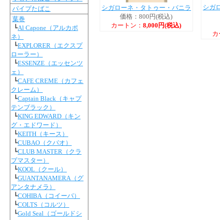
シガ
シガローネ・タトゥー・バニラ
パイプたばこ
価格：800円(税込)
葉巻
カートン：
8,000円(税込)
┗
Al Capone（アルカポ
カ
ネ）
┗
EXPLORER（エクスプ
ローラー）
┗
ESSENZE（エッセンツ
ェ）
┗
CAFE CREME（カフェ
クレーム）
┗
Captain Black（キャプ
テンブラック）
┗
KING EDWARD（キン
グ・エドワード）
┗
KEITH（キース）
┗
CUBAO（クバオ）
┗
CLUB MASTER（クラ
ブマスター）
┗
KOOL（クール）
┗
GUANTANAMERA（グ
アンタナメラ）
┗
COHIBA（コイーバ）
┗
COLTS（コルツ）
┗
Gold Seal（ゴールドシ