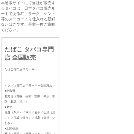
本通販サイトにて当社が販売す
るタバコは、日本タバコ販売ル
ートであるJT、ラーク、ケント
等のメーカーより仕入れる新鮮
なたばこです。是非一度ご賞味
ください。
たばこ タバコ専門
店 全国販売
たばこ専門店スモーキー。
＜タバコ専門店スモーキー全国対応＞
●北海道
北海道（札幌・函館・室蘭・帯広・釧
路・北見・旭川）
●東北
青森（八戸）／秋田／岩手／山形（庄
内）／宮城（仙台）／福島（会津・い
わき）
●北陸信越
新潟（長岡）／長野（松本）／富山／