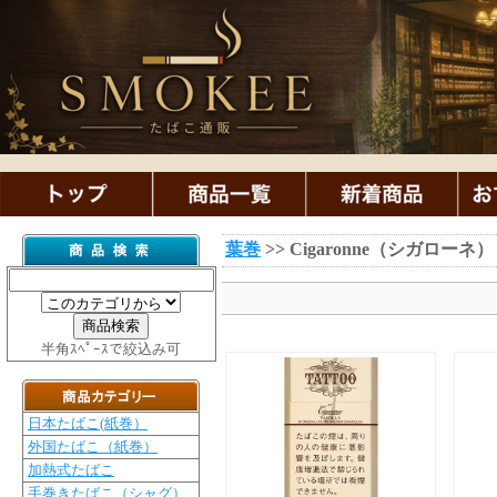
葉巻
>> Cigaronne（シガローネ）
半角ｽﾍﾟｰｽで絞込み可
日本たばこ(紙巻）
外国たばこ（紙巻）
加熱式たばこ
手巻きたばこ（シャグ）