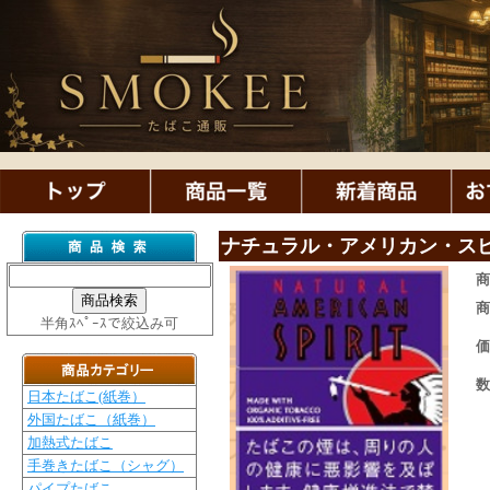
ナチュラル・アメリカン・スピ
半角ｽﾍﾟｰｽで絞込み可
日本たばこ(紙巻）
外国たばこ（紙巻）
加熱式たばこ
手巻きたばこ（シャグ）
パイプたばこ