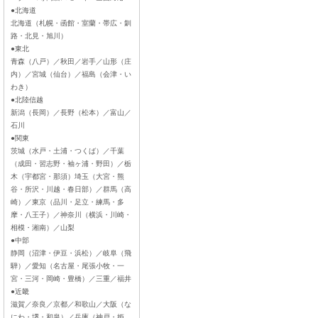
●北海道
北海道（札幌・函館・室蘭・帯広・釧
路・北見・旭川）
●東北
青森（八戸）／秋田／岩手／山形（庄
内）／宮城（仙台）／福島（会津・い
わき）
●北陸信越
新潟（長岡）／長野（松本）／富山／
石川
●関東
茨城（水戸・土浦・つくば）／千葉
（成田・習志野・袖ヶ浦・野田）／栃
木（宇都宮・那須）埼玉（大宮・熊
谷・所沢・川越・春日部）／群馬（高
崎）／東京（品川・足立・練馬・多
摩・八王子）／神奈川（横浜・川崎・
相模・湘南）／山梨
●中部
静岡（沼津・伊豆・浜松）／岐阜（飛
騨）／愛知（名古屋・尾張小牧・一
宮・三河・岡崎・豊橋）／三重／福井
●近畿
滋賀／奈良／京都／和歌山／大阪（な
にわ・堺・和泉）／兵庫（神戸・姫