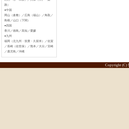
路）
●中国
岡山（倉敷）／広島（福山）／鳥取／
島根／山口（下関）
●四国
香川／徳島／高知／愛媛
●九州
福岡（北九州・筑豊・久留米）／佐賀
／長崎（佐世保）／熊本／大分／宮崎
／鹿児島／沖縄
Copyright (