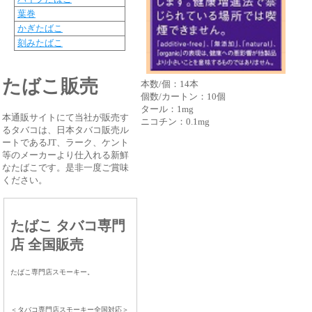
葉巻
かぎたばこ
刻みたばこ
たばこ販売
本数/個：14本
個数/カートン：10個
タール：1mg
本通販サイトにて当社が販売す
ニコチン：0.1mg
るタバコは、日本タバコ販売ル
ートであるJT、ラーク、ケント
等のメーカーより仕入れる新鮮
なたばこです。是非一度ご賞味
ください。
たばこ タバコ専門
店 全国販売
たばこ専門店スモーキー。
＜タバコ専門店スモーキー全国対応＞