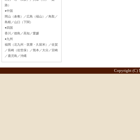
路）
●中国
岡山（倉敷）／広島（福山）／鳥取／
島根／山口（下関）
●四国
香川／徳島／高知／愛媛
●九州
福岡（北九州・筑豊・久留米）／佐賀
／長崎（佐世保）／熊本／大分／宮崎
／鹿児島／沖縄
Copyright (