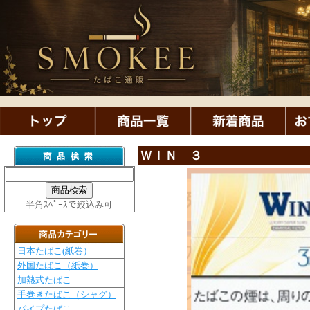
ＷＩＮ ３
半角ｽﾍﾟｰｽで絞込み可
日本たばこ(紙巻）
外国たばこ（紙巻）
加熱式たばこ
手巻きたばこ（シャグ）
パイプたばこ