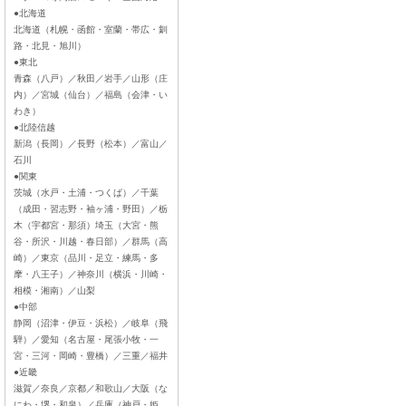
●北海道
北海道（札幌・函館・室蘭・帯広・釧
路・北見・旭川）
●東北
青森（八戸）／秋田／岩手／山形（庄
内）／宮城（仙台）／福島（会津・い
わき）
●北陸信越
新潟（長岡）／長野（松本）／富山／
石川
●関東
茨城（水戸・土浦・つくば）／千葉
（成田・習志野・袖ヶ浦・野田）／栃
木（宇都宮・那須）埼玉（大宮・熊
谷・所沢・川越・春日部）／群馬（高
崎）／東京（品川・足立・練馬・多
摩・八王子）／神奈川（横浜・川崎・
相模・湘南）／山梨
●中部
静岡（沼津・伊豆・浜松）／岐阜（飛
騨）／愛知（名古屋・尾張小牧・一
宮・三河・岡崎・豊橋）／三重／福井
●近畿
滋賀／奈良／京都／和歌山／大阪（な
にわ・堺・和泉）／兵庫（神戸・姫