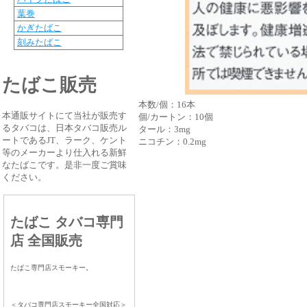
葉巻
かぎたばこ
刻みたばこ
たばこ販売
本数/個：16本
本通販サイトにて当社が販売す
個/カートン：10個
るタバコは、日本タバコ販売ル
タール：3mg
ートであるJT、ラーク、ケント
ニコチン：0.2mg
等のメーカーより仕入れる新鮮
なたばこです。是非一度ご賞味
ください。
たばこ タバコ専門
店 全国販売
たばこ専門店スモーキー。
＜タバコ専門店スモーキー全国対応＞