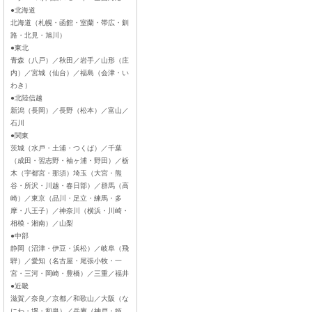
●北海道
北海道（札幌・函館・室蘭・帯広・釧
路・北見・旭川）
●東北
青森（八戸）／秋田／岩手／山形（庄
内）／宮城（仙台）／福島（会津・い
わき）
●北陸信越
新潟（長岡）／長野（松本）／富山／
石川
●関東
茨城（水戸・土浦・つくば）／千葉
（成田・習志野・袖ヶ浦・野田）／栃
木（宇都宮・那須）埼玉（大宮・熊
谷・所沢・川越・春日部）／群馬（高
崎）／東京（品川・足立・練馬・多
摩・八王子）／神奈川（横浜・川崎・
相模・湘南）／山梨
●中部
静岡（沼津・伊豆・浜松）／岐阜（飛
騨）／愛知（名古屋・尾張小牧・一
宮・三河・岡崎・豊橋）／三重／福井
●近畿
滋賀／奈良／京都／和歌山／大阪（な
にわ・堺・和泉）／兵庫（神戸・姫