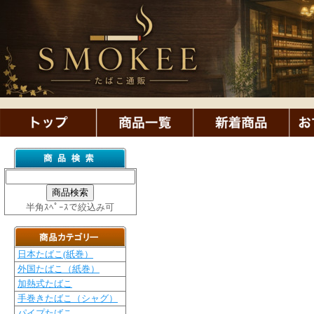
半角ｽﾍﾟｰｽで絞込み可
日本たばこ(紙巻）
外国たばこ（紙巻）
加熱式たばこ
手巻きたばこ（シャグ）
パイプたばこ