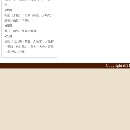
路）
●中国
岡山（倉敷）／広島（福山）／鳥取／
島根／山口（下関）
●四国
香川／徳島／高知／愛媛
●九州
福岡（北九州・筑豊・久留米）／佐賀
／長崎（佐世保）／熊本／大分／宮崎
／鹿児島／沖縄
Copyright (