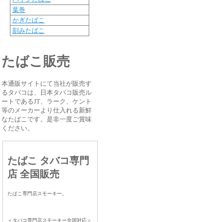
葉巻
かぎたばこ
刻みたばこ
たばこ販売
本通販サイトにて当社が販売す
るタバコは、日本タバコ販売ル
ートであるJT、ラーク、ケント
等のメーカーより仕入れる新鮮
なたばこです。是非一度ご賞味
ください。
たばこ タバコ専門
店 全国販売
たばこ専門店スモーキー。
＜タバコ専門店スモーキー全国対応＞