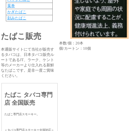
葉巻
かぎたばこ
刻みたばこ
たばこ販売
本数/個：20本
個/カートン：10個
本通販サイトにて当社が販売す
るタバコは、日本タバコ販売ル
ートであるJT、ラーク、ケント
等のメーカーより仕入れる新鮮
なたばこです。是非一度ご賞味
ください。
たばこ タバコ専門
店 全国販売
たばこ専門店スモーキー。
＜タバコ専門店スモーキー全国対応＞