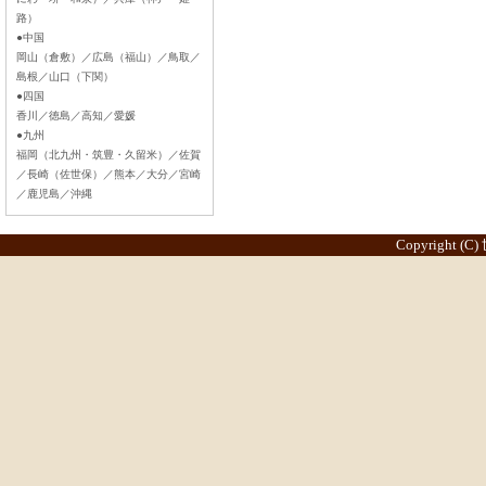
路）
●中国
岡山（倉敷）／広島（福山）／鳥取／
島根／山口（下関）
●四国
香川／徳島／高知／愛媛
●九州
福岡（北九州・筑豊・久留米）／佐賀
／長崎（佐世保）／熊本／大分／宮崎
／鹿児島／沖縄
Copyright (