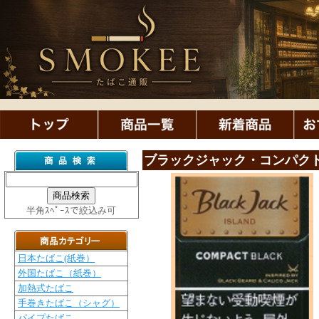
ブラックジャック・コンパク
半角ｽﾍﾟｰｽで絞込み可
日本たばこ(紙巻）
外国たばこ（紙巻）
加熱式たばこ
手巻きたばこ（シャグ）
パイプたばこ