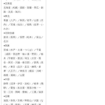
●北海道
北海道（札幌・函館・室蘭・帯広・釧
路・北見・旭川）
●東北
青森（八戸）／秋田／岩手／山形（庄
内）／宮城（仙台）／福島（会津・い
わき）
●北陸信越
新潟（長岡）／長野（松本）／富山／
石川
●関東
茨城（水戸・土浦・つくば）／千葉
（成田・習志野・袖ヶ浦・野田）／栃
木（宇都宮・那須）埼玉（大宮・熊
谷・所沢・川越・春日部）／群馬（高
崎）／東京（品川・足立・練馬・多
摩・八王子）／神奈川（横浜・川崎・
相模・湘南）／山梨
●中部
静岡（沼津・伊豆・浜松）／岐阜（飛
騨）／愛知（名古屋・尾張小牧・一
宮・三河・岡崎・豊橋）／三重／福井
●近畿
滋賀／奈良／京都／和歌山／大阪（な
にわ・堺・和泉）／兵庫（神戸・姫